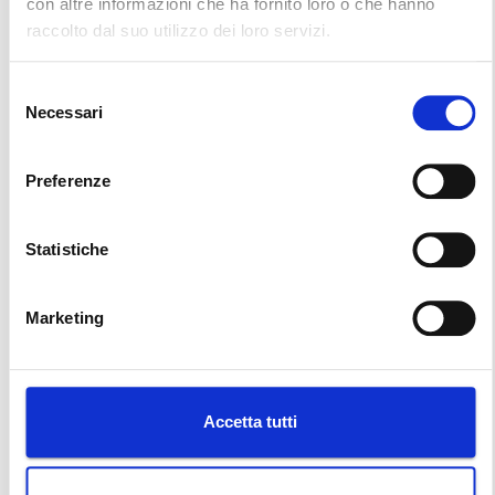
con altre informazioni che ha fornito loro o che hanno
raccolto dal suo utilizzo dei loro servizi.
Selezione
Necessari
del
consenso
Preferenze
Statistiche
Marketing
Accetta tutti
SICUREZZA, QUALITÀ E AMBIENTE