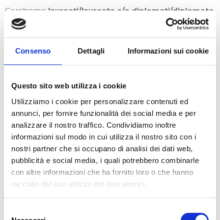
Cerchiamo
laureati/laureate e/o diplomati/diplomate
con esperienza pregressa di almeno 1 anno maturata
come
Coordinatori Sicurezza in fase di esecuzione
Consenso
Dettagli
Informazioni sui cookie
e/o progettazione o come assistenti al CSE
con
esperienza pregressa di almeno 2 anni.
Questo sito web utilizza i cookie
I candidati/le candidate ideali devono essere in
Utilizziamo i cookie per personalizzare contenuti ed
possesso dell’abilitazione allo svolgimento degli
annunci, per fornire funzionalità dei social media e per
incarichi di Coordinatori Sicurezza
(D.Lgs 81/08).
analizzare il nostro traffico. Condividiamo inoltre
informazioni sul modo in cui utilizza il nostro sito con i
RAL di riferimento: 40.000€
nostri partner che si occupano di analisi dei dati web,
pubblicità e social media, i quali potrebbero combinarle
4) ASSISTENTI AL COORDINATORE SICUREZZA IN
con altre informazioni che ha fornito loro o che hanno
FASE DI ESECUZIONE
raccolto dal suo utilizzo dei loro servizi.
Cerchiamo
laureati/laureate e/o diplomati/diplomate
Selezione
anche senza esperienza pregressa da affiancare ai