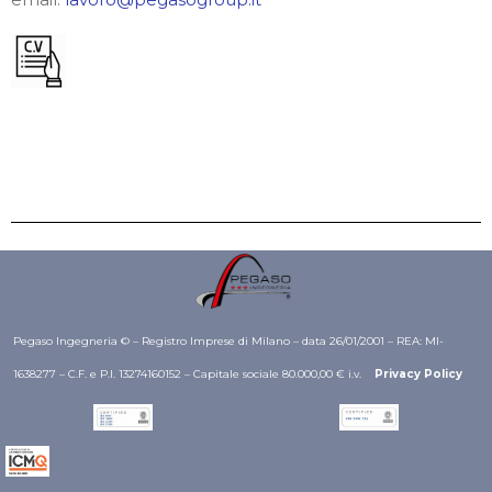
Pegaso Ingegneria © – Registro Imprese di Milano – data 26/01/2001 – REA: MI-
1638277 – C.F. e P.I. 13274160152 – Capitale sociale 80.000,00 € i.v.
Privacy Policy