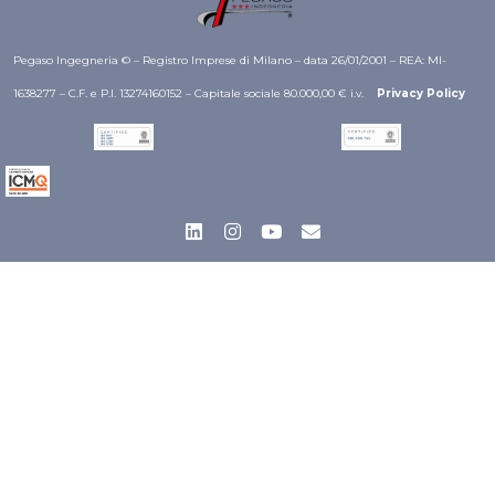
Pegaso Ingegneria © – Registro Imprese di Milano – data 26/01/2001 – REA: MI-
1638277 – C.F. e P.I. 13274160152 – Capitale sociale 80.000,00 € i.v.
Privacy Policy