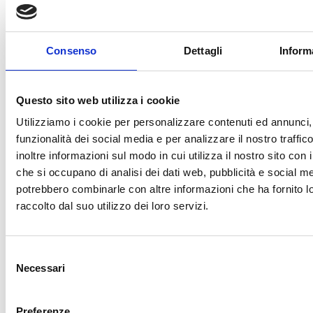
party to whom it is addressed, and may contain
information which is privileged or confidential. Any other
Consenso
Dettagli
Inform
delivery, distribution, copying or disclosure is strictly
prohibited and is not a waiver of privilege or
Questo sito web utilizza i cookie
confidentiality. If you have received this
Utilizziamo i cookie per personalizzare contenuti ed annunci, 
telecommunication in error, please notify the sender
funzionalità dei social media e per analizzare il nostro traffi
immediately by return electronic mail and destroy the
inoltre informazioni sul modo in cui utilizza il nostro sito con i
message. Internet communications are not secure and
che si occupano di analisi dei dati web, pubblicità e social med
therefore the sender does not accept legal
potrebbero combinarle con altre informazioni che ha fornito 
raccolto dal suo utilizzo dei loro servizi.
responsibility for the contents of this message.
Selezione
Necessari
del
consenso
Preferenze