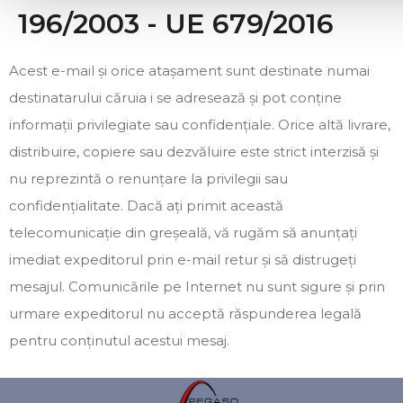
196/2003 - UE 679/2016
Acest e-mail și orice atașament sunt destinate numai
destinatarului căruia i se adresează și pot conține
informații privilegiate sau confidențiale. Orice altă livrare,
distribuire, copiere sau dezvăluire este strict interzisă și
nu reprezintă o renunțare la privilegii sau
confidențialitate. Dacă ați primit această
telecomunicație din greșeală, vă rugăm să anunțați
imediat expeditorul prin e-mail retur și să distrugeți
mesajul. Comunicările pe Internet nu sunt sigure și prin
urmare expeditorul nu acceptă răspunderea legală
pentru conținutul acestui mesaj.